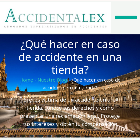
Ir
al
contenido
Casos De Éxito
¿Qué hacer en caso
de accidente en una
tienda?
Home
-
Nuestro Blog
-
¿Qué hacer en caso de
accidente en una tienda?
Si eres víctima de un accidente en una
tienda, conoce tus derechos y cómo
presentar una reclamación legal. Protege
tus intereses y obtén tu compensación