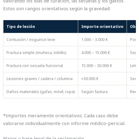
valorando los días de curación, las secuelas y los gastos.
Estos son rangos orientativos según la gravedad:
Tipo de lesión
Importe orientativo
Obs
Contusión / esguince leve
1.000 – 3.000 €
Poco
Fractura simple (muñeca, tobillo)
4.000 – 15.000 €
Segú
Fractura con secuela funcional
15.000 – 30.000 €
Limi
Lesiones graves / cadera / columna
+30.000 €
Secue
Daños materiales (gafas, móvil, ropa)
Según factura
Reem
*Importes meramente orientativos. Cada caso debe
valorarse individualmente con informe médico-pericial.
Plazos y base legal de la reclamación