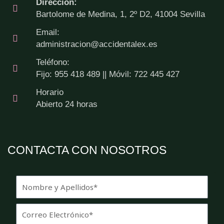
Dirección:
Bartolome de Medina, 1, 2º D2, 41004 Sevilla
Email:
administracion@accidentalex.es
Teléfono:
Fijo: 955 418 489 || Móvil: 722 445 427
Horario
Abierto 24 horas
CONTACTA CON NOSOTROS
N
o
m
E
b
m