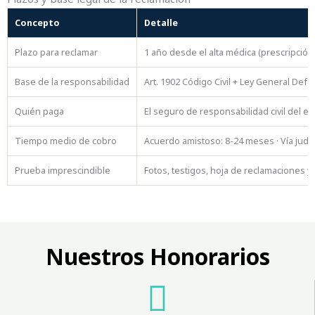
Concepto
Detalle
Plazo para reclamar
1 año desde el alta médica (prescripción,
Base de la responsabilidad
Art. 1902 Código Civil + Ley General De
Quién paga
El seguro de responsabilidad civil del e
Tiempo medio de cobro
Acuerdo amistoso: 8-24 meses · Vía judici
Prueba imprescindible
Fotos, testigos, hoja de reclamaciones y
Nuestros Honorarios