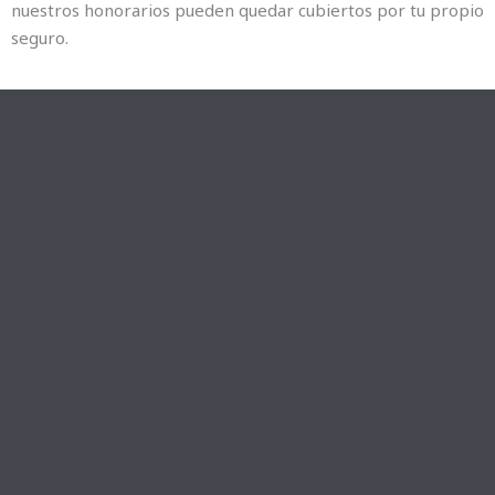
nuestros honorarios pueden quedar cubiertos por tu propio
seguro.