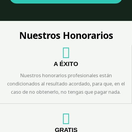
s
t
a
c
i
Nuestros Honorarios
ó
n
A ÉXITO
Nuestros honorarios profesionales están
condicionados al resultado acordado, para que, en el
caso de no obtenerlo, no tengas que pagar nada.
GRATIS