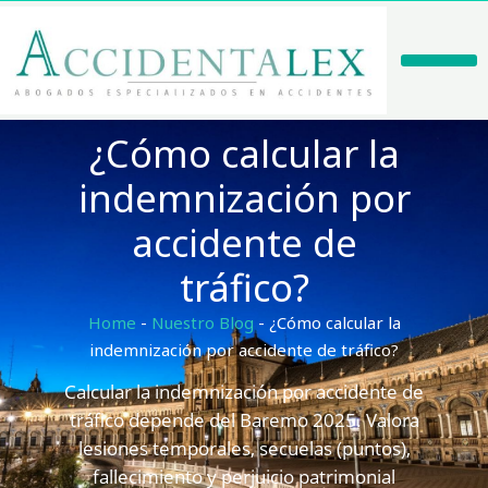
Ir
al
contenido
Casos De Éxito
¿Cómo calcular la
indemnización por
accidente de
tráfico?
Home
-
Nuestro Blog
-
¿Cómo calcular la
indemnización por accidente de tráfico?
Calcular la indemnización por accidente de
tráfico depende del Baremo 2025. Valora
lesiones temporales, secuelas (puntos),
fallecimiento y perjuicio patrimonial