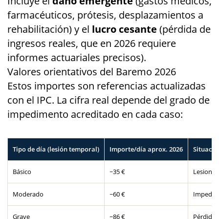
Incluye el
daño emergente
(gastos médicos,
farmacéuticos, prótesis, desplazamientos a
rehabilitación) y el
lucro cesante
(pérdida de
ingresos reales, que en 2026 requiere
informes actuariales precisos).
Valores orientativos del Baremo 2026
Estos importes son referencias actualizadas
con el IPC. La cifra real depende del grado de
impedimento acreditado en cada caso:
Tipo de día (lesión temporal)
Importe/día aprox. 2026
Situació
Básico
~35 €
Lesionad
Moderado
~60 €
Impedime
Grave
~86 €
Pérdida 