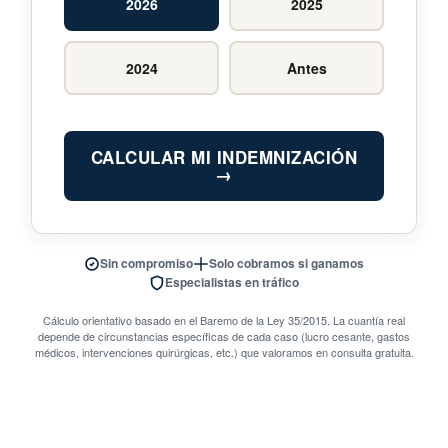
2026
2025
2024
Antes
CALCULAR MI INDEMNIZACIÓN
→
Sin compromiso
Solo cobramos si ganamos
Especialistas en tráfico
Cálculo orientativo basado en el Baremo de la Ley 35/2015. La cuantía real
depende de circunstancias específicas de cada caso (lucro cesante, gastos
médicos, intervenciones quirúrgicas, etc.) que valoramos en consulta gratuita.