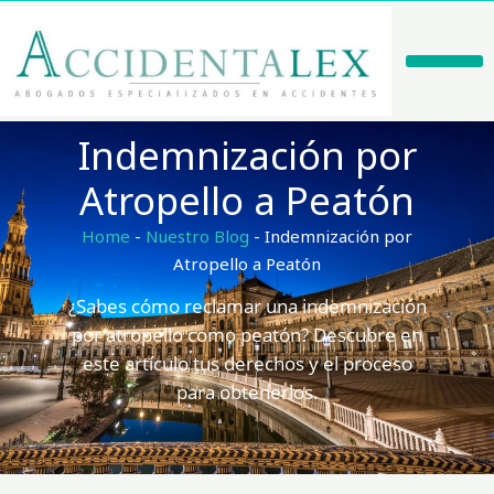
Ir
al
contenido
Casos De Éxito
Indemnización por
Atropello a Peatón
Home
-
Nuestro Blog
-
Indemnización por
Atropello a Peatón
¿Sabes cómo reclamar una indemnización
por atropello como peatón? Descubre en
este artículo tus derechos y el proceso
para obtenerlos.