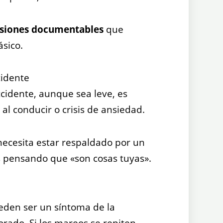
esiones documentables
que
ásico.
cidente
accidente, aunque sea leve, es
al conducir o crisis de ansiedad.
necesita estar respaldado por un
es pensando que «son cosas tuyas».
ueden ser un síntoma de la
orado. Si los mareos se repiten,