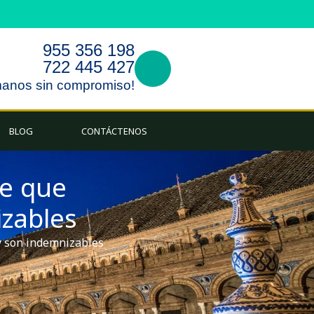
955 356 198
722 445 427
manos sin compromiso!
BLOG
CONTÁCTENOS
ve que
izables
 y son indemnizables