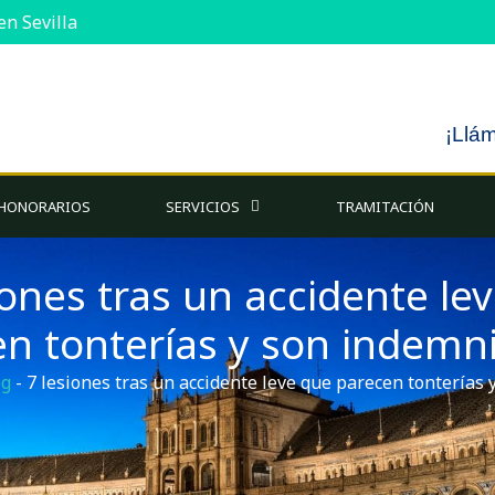
n Sevilla
¡Llá
HONORARIOS
SERVICIOS
TRAMITACIÓN
iones tras un accidente le
n tonterías y son indemn
og
-
7 lesiones tras un accidente leve que parecen tonterías