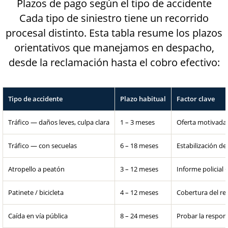
Plazos de pago según el tipo de accidente
Cada tipo de siniestro tiene un recorrido
procesal distinto. Esta tabla resume los plazos
orientativos que manejamos en despacho,
desde la reclamación hasta el cobro efectivo:
Tipo de accidente
Plazo habitual
Factor clave
Tráfico — daños leves, culpa clara
1 – 3 meses
Oferta motivada
Tráfico — con secuelas
6 – 18 meses
Estabilización de
Atropello a peatón
3 – 12 meses
Informe policial 
Patinete / bicicleta
4 – 12 meses
Cobertura del r
Caída en vía pública
8 – 24 meses
Probar la respon