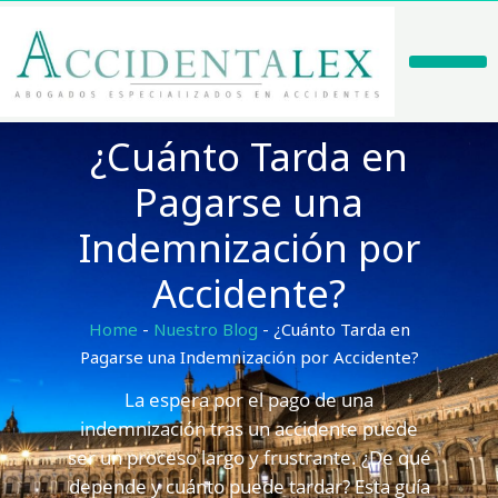
Ir
al
contenido
Casos De Éxito
¿Cuánto Tarda en
Pagarse una
Indemnización por
Accidente?
Home
-
Nuestro Blog
-
¿Cuánto Tarda en
Pagarse una Indemnización por Accidente?
La espera por el pago de una
indemnización tras un accidente puede
ser un proceso largo y frustrante. ¿De qué
depende y cuánto puede tardar? Esta guía